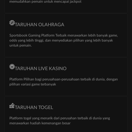
memudahkan pemain untuk mencapai jackpot
TARUHAN OLAHRAGA
Sportsbook Gaming Platform Terbaik menawarkan lebih banyak game,
odds yang lebih tinggi, dan menyediakan pilihan yang lebih banyak
untuk pemain.
TARUHAN LIVE KASINO
Platform Pilihan bagi perusahaan-perusahaan terbaik di dunia, dengan
pilihan variasi game terbanyak
TARUHAN TOGEL
Platform togel yang menarik dari perusahan terbaik di dunia yang
menawarkan hadiah kemenangan besar