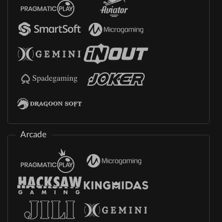
Arcade