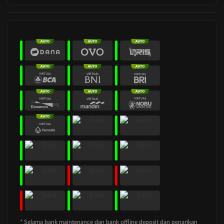
* Selama bank maintenance dan bank offline deposit dan penarikan