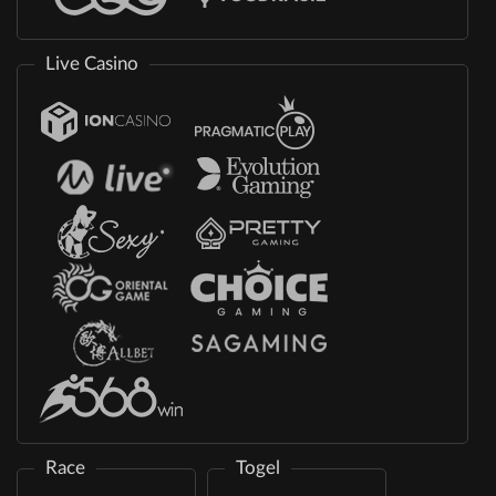
Live Casino
Race
Togel