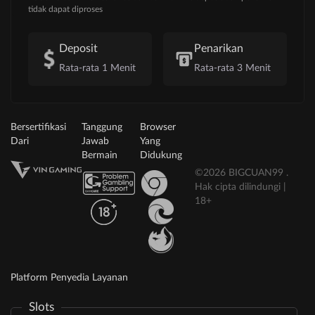
tidak dapat diproses
Deposit
Penarikan
Rata-rata 1 Menit
Rata-rata 3 Menit
Bersertifikasi
Tanggung
Browser
Dari
Jawab
Yang
Bermain
Didukung
©2026 BIGCUAN99 .
Hak cipta dilindungi |
18+
Platform Penyedia Layanan
Slots