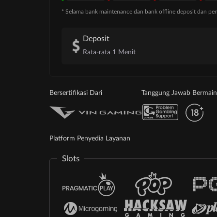
* Selama bank maintenance dan bank offline deposit dan pen
Deposit
Rata-rata 1 Menit
Bersertifikasi Dari
Tanggung Jawab Bermain
Platform Penyedia Layanan
Slots