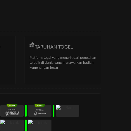
O
TARUHAN TOGEL
Platform togel yang menarik dari perusahan
terbaik di dunia yang menawarkan hadiah
kemenangan besar