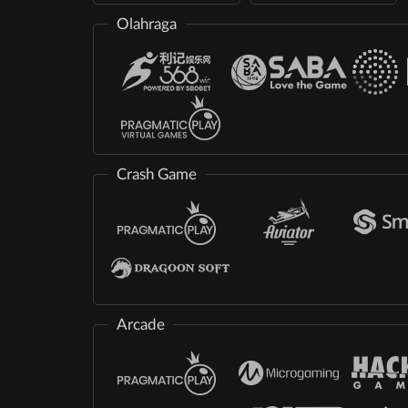
Olahraga
Crash Game
Arcade