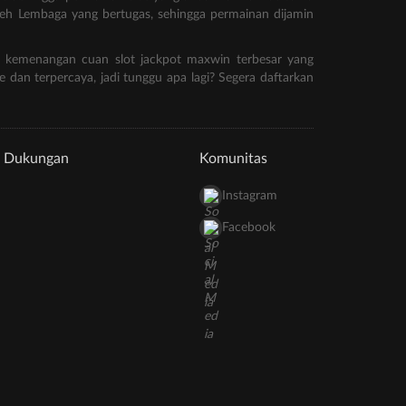
leh Lembaga yang bertugas, sehingga permainan dijamin
i kemenangan cuan slot jackpot maxwin terbesar yang
e dan terpercaya, jadi tunggu apa lagi? Segera daftarkan
Dukungan
Komunitas
Instagram
Facebook