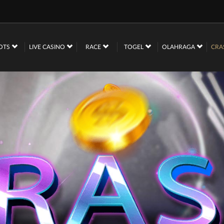
OTS
LIVE CASINO
RACE
TOGEL
OLAHRAGA
CRA