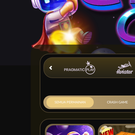
SEMUA PERMAINAN
CRASH GAME