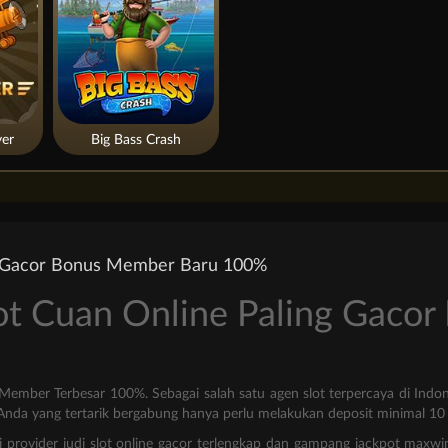
yer
Big Bass Crash
ng Gacor Bonus Member Baru 100%
ot Cuan Online Paling Gaco
ber Terbesar 100%. Sebagai salah satu agen slot terpercaya di Indo
 Anda yang tertarik bergabung hanya perlu melakukan deposit minimal 
yai provider judi slot online gacor terlengkap dan gampang jackpot max