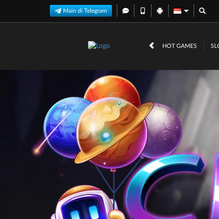
Main di Telegram
HOT GAMES
SL