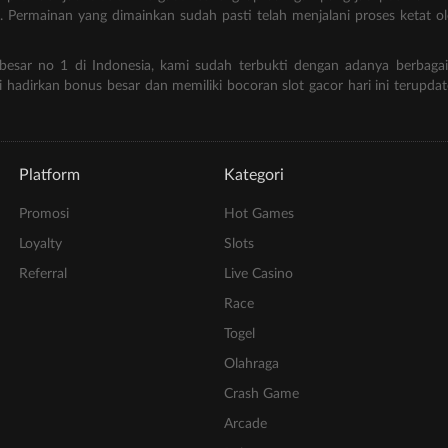
Permainan yang dimainkan sudah pasti telah menjalani proses ketat o
rbesar no 1 di Indonesia, kami sudah terbukti dengan adanya berbaga
 hadirkan bonus besar dan memiliki bocoran slot gacor hari ini terupdat
Platform
Kategori
Promosi
Hot Games
Loyalty
Slots
Referral
Live Casino
Race
Togel
Olahraga
Crash Game
Arcade