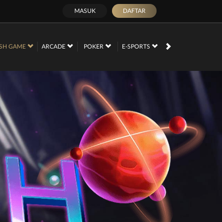
MASUK
DAFTAR
SH GAME
ARCADE
POKER
E-SPORTS
SABUNG AYAM