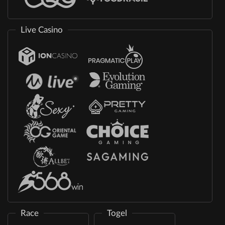
Live Casino
Race
Togel