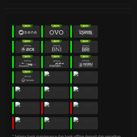
* Selama bank maintenance dan bank offline deposit dan penarikan